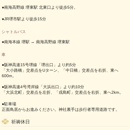
●南海高野線 堺東駅 北東口より徒歩5分。
●JR堺市駅より徒歩15分
シャトルバス
●南海本線 堺駅 ↔ 南海高野線 堺東駅
車
●阪神高速15号堺線「堺出口」より約5分
「大小路橋」交差点をUターン、「中日橋」交差点を右折、東へ
600m。
●阪神高速4号湾岸線「大浜出口」より約10分
「大浜北町」交差点を左折、「戎島町」交差点を右折、東へ2km。
●駐車場
正面鳥居からお進みください。神社裏手は歩行者専用道路です。
祈祷休日