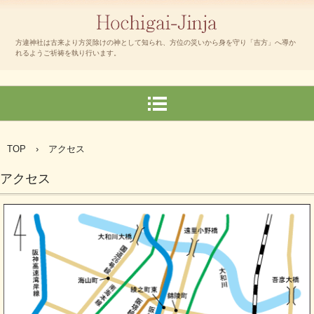
方違神社は古来より方災除けの神として知られ、方位の災いから身を守り「吉方」へ導か
れるようご祈祷を執り行います。
TOP
›
アクセス
アクセス